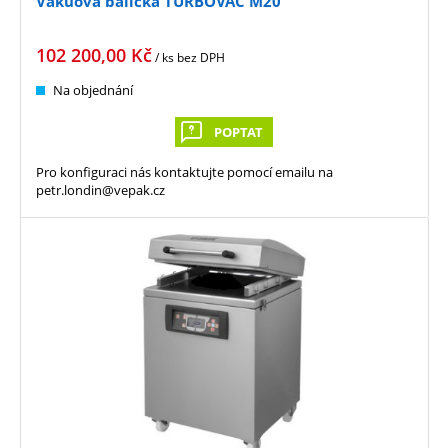
Vakuová balička TURBOVAC M20
102 200,00
Kč
/ ks
bez DPH
Na objednání
POPTAT
Pro konfiguraci nás kontaktujte pomocí emailu na
petr.londin@vepak.cz