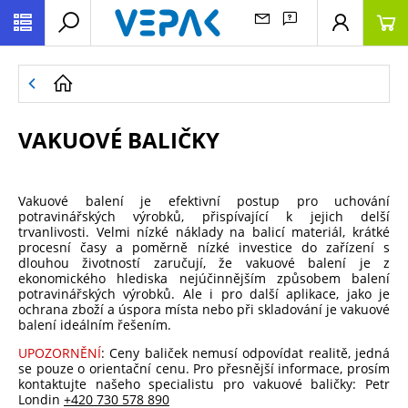
VAKUOVÉ BALIČKY
Vakuové balení je efektivní postup pro uchování
potravinářských výrobků, přispívající k jejich delší
trvanlivosti. Velmi nízké náklady na balicí materiál, krátké
procesní časy a poměrně nízké investice do zařízení s
dlouhou životností zaručují, že vakuové balení je z
ekonomického hlediska nejúčinnějším způsobem balení
potravinářských výrobků. Ale i pro další aplikace, jako je
ochrana zboží a úspora místa nebo při skladování je vakuové
balení ideálním řešením.
UPOZORNĚNÍ
: Ceny baliček nemusí odpovídat realitě, jedná
se pouze o orientační cenu. Pro přesnější informace, prosím
kontaktujte našeho specialistu pro vakuové baličky: Petr
Londin
+420 730 578 890