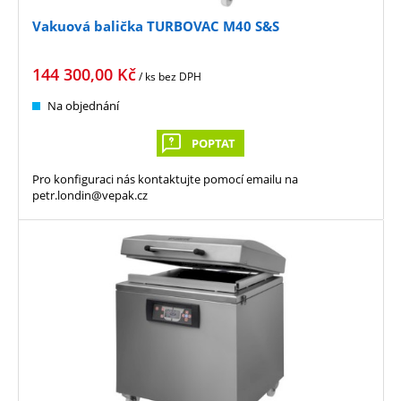
Vakuová balička TURBOVAC M40 S&S
144 300,00
Kč
/ ks
bez DPH
Na objednání
POPTAT
Pro konfiguraci nás kontaktujte pomocí emailu na
petr.londin@vepak.cz