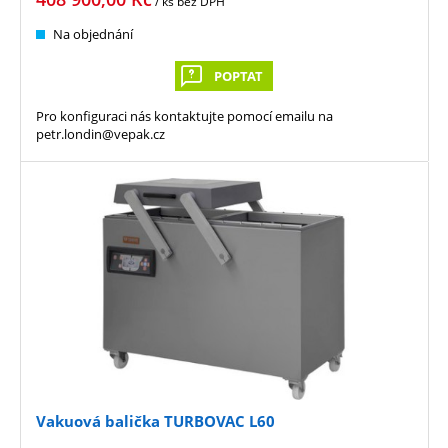
/ ks
bez DPH
Na objednání
POPTAT
Pro konfiguraci nás kontaktujte pomocí emailu na
petr.londin@vepak.cz
Vakuová balička TURBOVAC L60