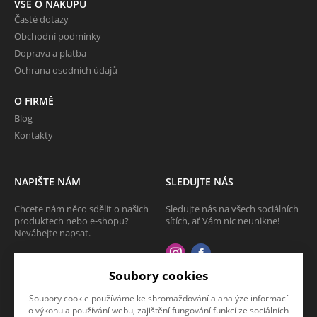
VŠE O NÁKUPU
Časté dotazy
Obchodní podmínky
Doprava a platba
Ochrana osodních údajů
O FIRMĚ
Blog
Kontakty
NAPIŠTE NÁM
SLEDUJTE NÁS
Chcete nám něco sdělit o našich
Sledujte nás na všech sociálních
produktech nebo e-shopu?
sítích, ať Vám nic neunikne!
Neváhejte napsat.
CHCI NAPSAT ZPRÁVU
Soubory cookies
Soubory cookie používáme ke shromažďování a analýze informací
o výkonu a používání webu, zajištění fungování funkcí ze sociálních