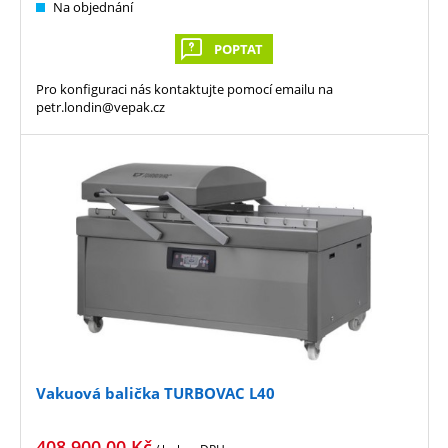
Na objednání
POPTAT
Pro konfiguraci nás kontaktujte pomocí emailu na
petr.londin@vepak.cz
Vakuová balička TURBOVAC L40
408 900,00
Kč