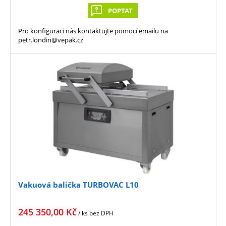
POPTAT
Pro konfiguraci nás kontaktujte pomocí emailu na
petr.londin@vepak.cz
Vakuová balička TURBOVAC L10
245 350,00
Kč
/ ks
bez DPH