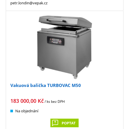
petr.londin@vepak.cz
Vakuová balička TURBOVAC M50
183 000,00
Kč
/ ks
bez DPH
Na objednání
POPTAT