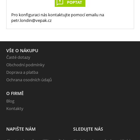
POPTAT
Pro konfiguraci nás kontaktujte pomocí emailu na
petr.londin@vepak.cz
VŠE O NÁKUPU
Časté dotazy
Obchodní podmínky
Doprava a platba
Ochrana osodních údajů
O FIRMĚ
Blog
Kontakty
NAPIŠTE NÁM
SLEDUJTE NÁS