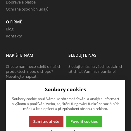
Doprava a platba
Ochrana osodních údajů
O FIRMĚ
Blog
Kontakty
NAPIŠTE NÁM
SLEDUJTE NÁS
Chcete nám něco sdělit o našich
Sledujte nás na všech sociálních
produktech nebo e-shopu?
sítích, ať Vám nic neunikne!
Neváhejte napsat.
Soubory cookies
CHCI NAPSAT ZPRÁVU
Soubory cookie používáme ke shromažďování a analýze informací
o výkonu a používání webu, zajištění fungování funkcí ze sociálních
médií a ke zlepšení a přizpůsobení obsahu a reklam.
Zamítnout vše
Povolit cookies
Tato stránka používá soubory cookies. Klikněte pro více informací.