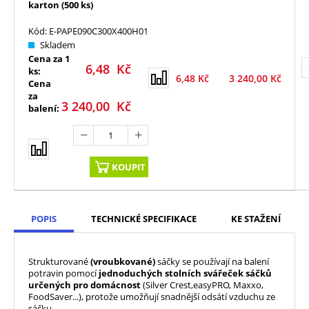
karton (500 ks)
Kód: E-PAPE090C300X400H01
Skladem
Cena za 1
6,48
Kč
ks:
6,48
Kč
3 240,00
Kč
Cena
za
3 240,00
Kč
balení:
KOUPIT
POPIS
TECHNICKÉ SPECIFIKACE
KE STAŽENÍ
Strukturované
(vroubkované)
sáčky se používají na balení
potravin pomocí
jednoduchých stolních svářeček
sáčků
určených pro domácnost
(Silver Crest,easyPRO, Maxxo,
FoodSaver...), protože umožňují snadnější odsátí vzduchu ze
sáčku.