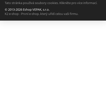
Tato stránka používá soubory cookies. Klikněte pro více informací.
© 2013-2026 Eshop VEPAK, s.r.o.
K2 e-shop - První e-shop, který uřídí celou vaši firmu.