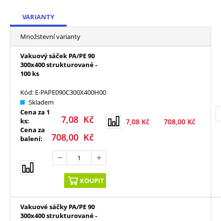
VARIANTY
Množstevní varianty
Vakuový sáček PA/PE 90
300x400 strukturované -
100 ks
Kód: E-PAPE090C300X400H00
Skladem
Cena za 1
7,08
Kč
ks:
7,08
Kč
708,00
Kč
Cena za
708,00
Kč
balení:
KOUPIT
Vakuové sáčky PA/PE 90
300x400 strukturované -