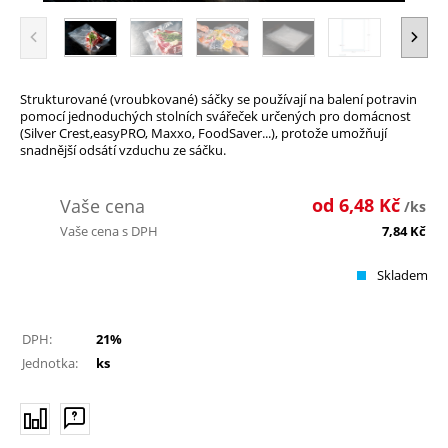
Strukturované (vroubkované) sáčky se používají na balení potravin
pomocí jednoduchých stolních svářeček určených pro domácnost
(Silver Crest,easyPRO, Maxxo, FoodSaver...), protože umožňují
snadnější odsátí vzduchu ze sáčku.
od
6,48
Kč
Vaše cena
/ks
Vaše cena s DPH
7,84
Kč
Skladem
DPH:
21%
Jednotka:
ks