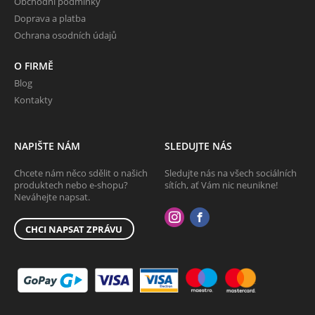
Obchodní podmínky
Doprava a platba
Ochrana osodních údajů
O FIRMĚ
Blog
Kontakty
NAPIŠTE NÁM
SLEDUJTE NÁS
Chcete nám něco sdělit o našich
Sledujte nás na všech sociálních
produktech nebo e-shopu?
sítích, ať Vám nic neunikne!
Neváhejte napsat.
CHCI NAPSAT ZPRÁVU